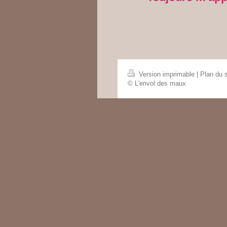
Version imprimable
|
Plan du s
© L'envol des maux