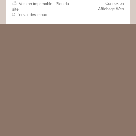
Connexion
Version imprimable
|
Plan du
Affichage Web
site
© L'envol des maux